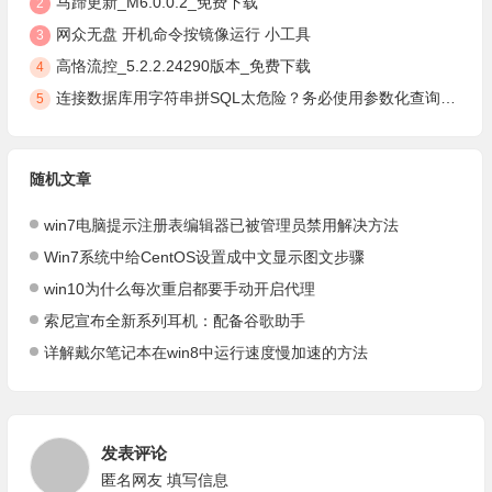
马蹄更新_M6.0.0.2_免费下载
2
网众无盘 开机命令按镜像运行 小工具
3
高恪流控_5.2.2.24290版本_免费下载
4
连接数据库用字符串拼SQL太危险？务必使用参数化查询，安全防注入
5
随机文章
win7电脑提示注册表编辑器已被管理员禁用解决方法
Win7系统中给CentOS设置成中文显示图文步骤
win10为什么每次重启都要手动开启代理
索尼宣布全新系列耳机：配备谷歌助手
详解戴尔笔记本在win8中运行速度慢加速的方法
发表评论
匿名网友
填写信息