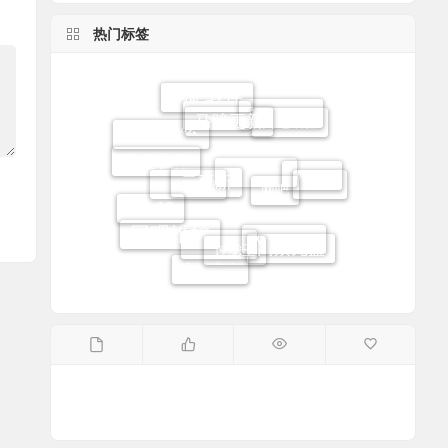
热门标签
网吧软件
马蹄更新
网吧增值
网吧系统
易乐游
无盘系统
无盘软件
云更新
网吧
win7
Win11
Linux无盘
网吧路由
Win10
网吧维护
过滤王
网众无盘
网吧无盘
高恪路由
高恪流控