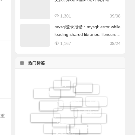
1,301
09/08
mysql登录报错：mysql: error while
loading shared libraries: libncurse
s.so.5: cannot open shared object
1,167
09/24
fi…
热门标签
win7
过滤王
网吧
网吧增值
马蹄更新
高恪流控
网吧路由
易乐游
无盘软件
网吧系统
云更新
Win11
无盘系统
网吧软件
成重
Linux无盘
网吧维护
高恪路由
网众无盘
网吧无盘
Win10