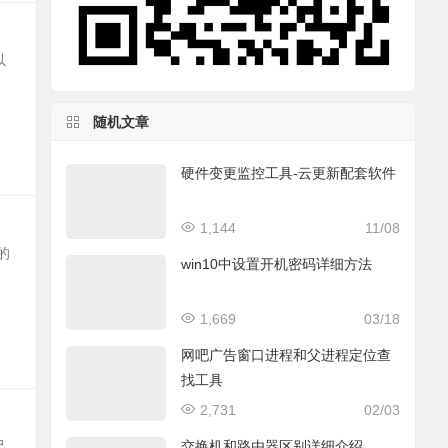
以
随机文章
硬件变更监控工具-云更新配套软件
1,144
11/08
的
win10中设置开机密码详细方法
1,669
03/18
网吧广告窗口进程和父进程定位查
找工具
2,731
02/03
交换机和路由器区别详细介绍
己