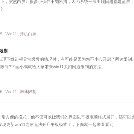
情况下，突然白屏让很多小伙伴不知所措，因为系统一般出现问题都是蓝屏
?
99
Win11
开机白屏
速限制
出现下载进程异常缓慢的情况时，有可能是因为您不小心开启了网速限制
速限制?下面小编就给大家带来win11关闭网速限制的方法。
66
Win11
网速限制
统中非常方便的模式，他不仅可以让我们的界面以平板电脑样式展开，还可以
现更新win11之后无法开启平板模式了，下面就一起来看看到...