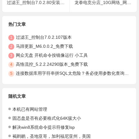
过滤王_控制台7.0.2.80安装包下载
龙拳电竞分店_10G网络_网众无盘_云更新菜单
热门文章
过滤王_控制台7.0.2.107版本
1
马蹄更新_M6.0.0.2_免费下载
2
网众无盘 开机命令按镜像运行 小工具
3
高恪流控_5.2.2.24290版本_免费下载
4
连接数据库用字符串拼SQL太危险？务必使用参数化查询，安全防注入
5
随机文章
本机已有网站管理
固态盘是否有必要格式化64K簇大小
解决win8系统命令提示符修复lsp
褐鹈鹕，圣地亚哥，加利福尼亚州，美国