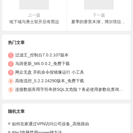
上一篇
下一篇
地下城与勇士双开后有黑边
夏季的赛里木湖，博尔塔拉蒙古自治州博乐县, 中国新疆维吾尔自治区
热门文章
过滤王_控制台7.0.2.107版本
1
马蹄更新_M6.0.0.2_免费下载
2
网众无盘 开机命令按镜像运行 小工具
3
高恪流控_5.2.2.24290版本_免费下载
4
连接数据库用字符串拼SQL太危险？务必使用参数化查询，安全防注入
5
随机文章
如何在家通过VPN访问公司设备_高恪路由
Win7电脑禁用power键方法