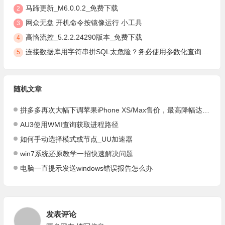
马蹄更新_M6.0.0.2_免费下载
2
网众无盘 开机命令按镜像运行 小工具
3
高恪流控_5.2.2.24290版本_免费下载
4
连接数据库用字符串拼SQL太危险？务必使用参数化查询，安全防注入
5
随机文章
拼多多再次大幅下调苹果iPhone XS/Max售价，最高降幅达2300元
AU3使用WMI查询获取进程路径
如何手动选择模式或节点_UU加速器
win7系统还原教学一招快速解决问题
电脑一直提示发送windows错误报告怎么办
发表评论