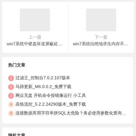
上一篇
下一篇
win7系统中硬盘坏道屏蔽处理方法
win7系统玩绝地求生内存不能为written恢复图文
热门文章
过滤王_控制台7.0.2.107版本
1
马蹄更新_M6.0.0.2_免费下载
2
网众无盘 开机命令按镜像运行 小工具
3
高恪流控_5.2.2.24290版本_免费下载
4
连接数据库用字符串拼SQL太危险？务必使用参数化查询，安全防注入
5
随机文章