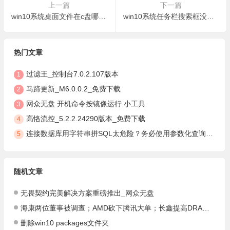
上一篇
下一篇
win10系统桌面文件在c盘哪个文件夹
win10系统任务栏搜索框没反应
热门文章
过滤王_控制台7.0.2.107版本
1
马蹄更新_M6.0.0.2_免费下载
2
网众无盘 开机命令按镜像运行 小工具
3
高恪流控_5.2.2.24290版本_免费下载
4
连接数据库用字符串拼SQL太危险？务必使用参数化查询，安全防注入
5
随机文章
无畏契约完美解决方案重磅推出_网众无盘
海康两位董事被调查；AMD砍下腾讯大单；长鑫提高DRAM产能
删除win10 packages文件夹