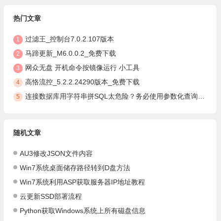
热门文章
过滤王_控制台7.0.2.107版本
1
马蹄更新_M6.0.0.2_免费下载
2
网众无盘 开机命令按镜像运行 小工具
3
高恪流控_5.2.2.24290版本_免费下载
4
连接数据库用字符串拼SQL太危险？务必使用参数化查询，安全防注入
5
随机文章
AU3修改JSON文件内容
Win7系统桌面储存路径转到D盘方法
Win7系统利用ASP获取服务器IP地址教程
云更新SSD部署流程
Python获取Windows系统上所有磁盘信息