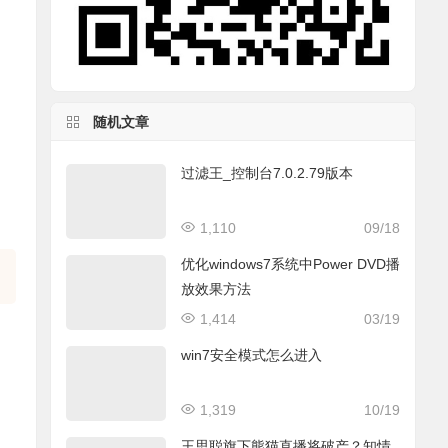
随机文章
过滤王_控制台7.0.2.79版本
1,110
09/18
优化windows7系统中Power DVD播
放效果方法
1,414
03/19
win7安全模式怎么进入
1,319
10/19
王思聪旗下熊猫直播将破产？知情