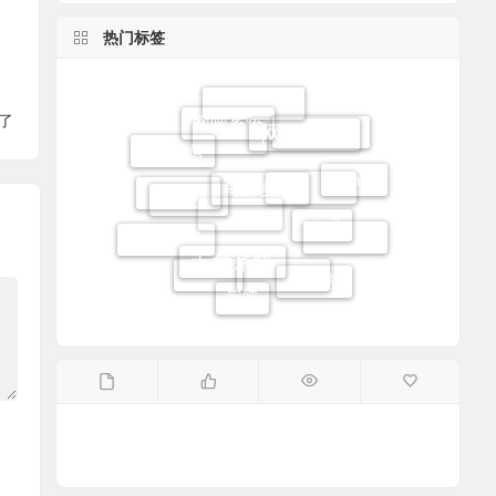
热门标签
网吧系统
网吧软件
网吧维护
了
无盘软件
网吧增值
马蹄更新
Win10
云更新
Win11
win7
高恪流控
Linux无盘
无盘系统
网众无盘
网吧路由
高恪路由
易乐游
过滤王
网吧
网吧无盘