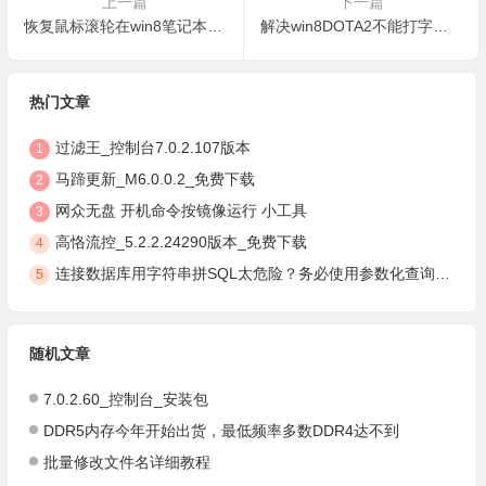
上一篇
下一篇
恢复鼠标滚轮在win8笔记本电脑中无法使用的步骤
解决win8DOTA2不能打字的情况
热门文章
过滤王_控制台7.0.2.107版本
1
马蹄更新_M6.0.0.2_免费下载
2
网众无盘 开机命令按镜像运行 小工具
3
高恪流控_5.2.2.24290版本_免费下载
4
连接数据库用字符串拼SQL太危险？务必使用参数化查询，安全防注入
5
随机文章
7.0.2.60_控制台_安装包
DDR5内存今年开始出货，最低频率多数DDR4达不到
批量修改文件名详细教程