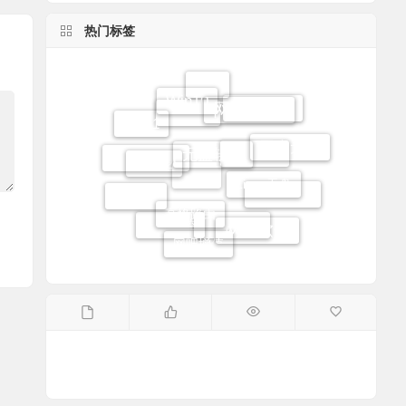
热门标签
Win10
网吧
网吧维护
马蹄更新
Win11
无盘软件
云更新
网众无盘
过滤王
Linux无盘
无盘系统
网吧路由
高恪路由
易乐游
win7
网吧系统
网吧软件
高恪流控
网吧增值
网吧无盘