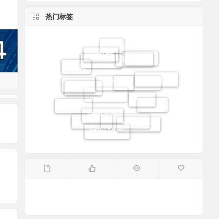
热门标签
云更新
网吧
高恪路由
Win10
Win11
网吧路由
网吧无盘
高恪流控
网众无盘
win7
易乐游
无盘系统
网吧系统
网吧增值
过滤王
马蹄更新
无盘软件
网吧软件
Linux无盘
网吧维护