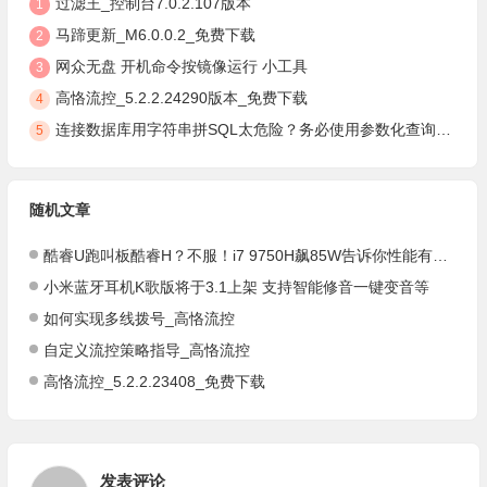
过滤王_控制台7.0.2.107版本
1
马蹄更新_M6.0.0.2_免费下载
2
网众无盘 开机命令按镜像运行 小工具
3
高恪流控_5.2.2.24290版本_免费下载
4
连接数据库用字符串拼SQL太危险？务必使用参数化查询，安全防注入
5
随机文章
酷睿U跑叫板酷睿H？不服！i7 9750H飙85W告诉你性能有多炸裂！
小米蓝牙耳机K歌版将于3.1上架 支持智能修音一键变音等
如何实现多线拨号_高恪流控
自定义流控策略指导_高恪流控
高恪流控_5.2.2.23408_免费下载
发表评论